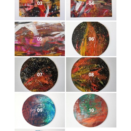
03
04
05
06
07
08
09
10